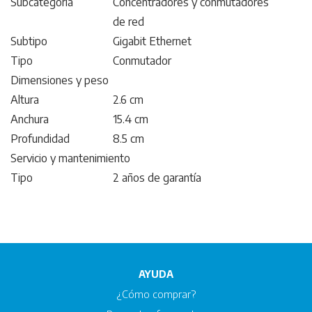
Subcategoría
Concentradores y conmutadores
de red
Subtipo
Gigabit Ethernet
Tipo
Conmutador
Dimensiones y peso
Altura
2.6 cm
Anchura
15.4 cm
Profundidad
8.5 cm
Servicio y mantenimiento
Tipo
2 años de garantía
AYUDA
¿Cómo comprar?